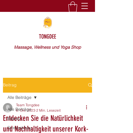
TONGDEE
Massage, Wellness und Yoga Shop
Beitrag
Alle Beiträge
Team Tongdee
Alle Beiträge
6. Okt. 2023
2 Min. Lesezeit
Entdecken Sie die Natürlichkeit
Beauty
und Nachhaltigkeit unserer Kork-
Stressabbau