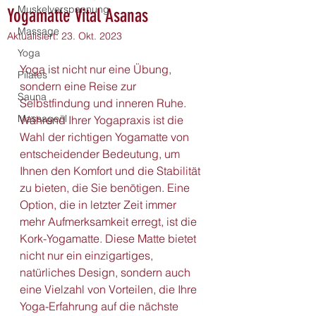
Muskelverspannung
Yogamatte Vital Asanas
Massage
Aktualisiert:
23. Okt. 2023
Yoga
Yoga ist nicht nur eine Übung, 
Pilates
sondern eine Reise zur 
Sauna
Selbstfindung und inneren Ruhe. 
Massageöl
Während Ihrer Yogapraxis ist die 
Wahl der richtigen Yogamatte von 
entscheidender Bedeutung, um 
Ihnen den Komfort und die Stabilität 
zu bieten, die Sie benötigen. Eine 
Option, die in letzter Zeit immer 
mehr Aufmerksamkeit erregt, ist die 
Kork-Yogamatte. Diese Matte bietet 
nicht nur ein einzigartiges, 
natürliches Design, sondern auch 
eine Vielzahl von Vorteilen, die Ihre 
Yoga-Erfahrung auf die nächste 