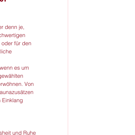
er denn je, 
chwertigen 
oder für den 
liche 
 wenn es um 
gewählten 
verwöhnen. Von 
Saunazusätzen 
n Einklang 
isheit und Ruhe 