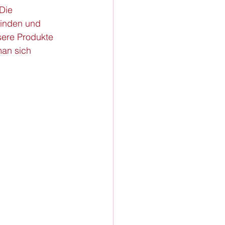
Die 
finden und 
sere Produkte 
man sich 