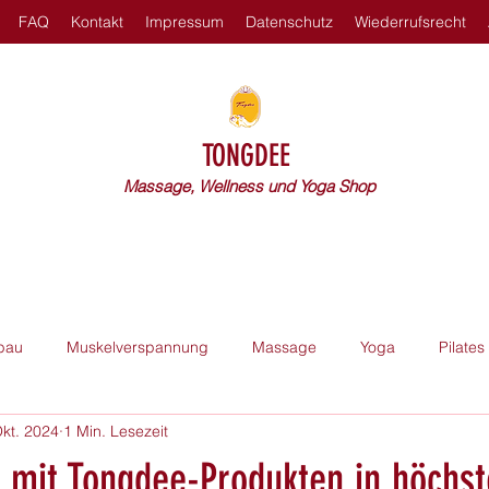
FAQ
Kontakt
Impressum
Datenschutz
Wiederrufsrecht
TONGDEE
Massage, Wellness und Yoga Shop
bau
Muskelverspannung
Massage
Yoga
Pilates
Okt. 2024
1 Min. Lesezeit
 mit Tongdee-Produkten in höchst