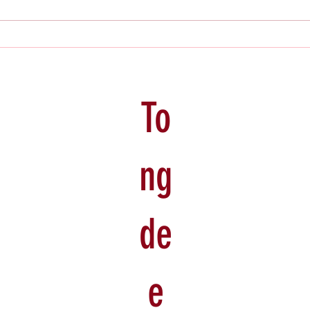
Erlebe deine Sauna neu: Der Saunaduft
Yoga u
aus dem Tongdee Shop für pure
Jahreszeiten: W
Entspannung
Produk
To
ng
de
e