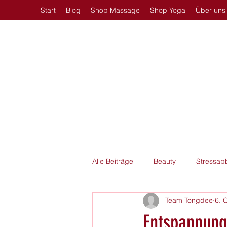
Start
Blog
Shop Massage
Shop Yoga
Über uns
Alle Beiträge
Beauty
Stressab
Team Tongdee
6. 
Massageöl
Entspannung