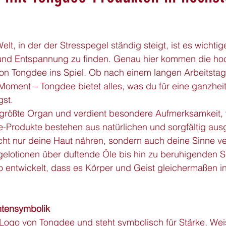
elt, in der der Stresspegel ständig steigt, ist es wichtig
nd Entspannung zu finden. Genau hier kommen die ho
on Tongdee ins Spiel. Ob nach einem langen Arbeitstag 
Moment – Tongdee bietet alles, was du für eine ganzheit
st.
 größte Organ und verdient besondere Aufmerksamkeit,
e-Produkte bestehen aus natürlichen und sorgfältig aus
nicht nur deine Haut nähren, sondern auch deine Sinne 
lotionen über duftende Öle bis hin zu beruhigenden 
so entwickelt, dass es Körper und Geist gleichermaßen i
ntensymbolik
s Logo von Tongdee und steht symbolisch für Stärke, We