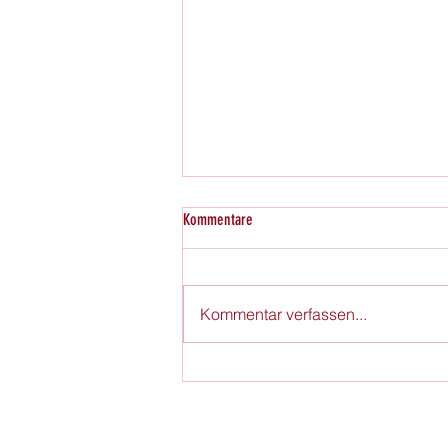
Kommentare
Kommentar verfassen...
Erlebe deine Sauna neu: Der Saunaduft
aus dem Tongdee Shop für pure
Entspannung