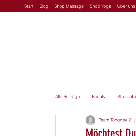
Start
Blog
Shop Massage
Shop Yoga
Über uns
Alle Beiträge
Beauty
Stressab
Team Tongdee
2. 
Massageöl
Möchtest Du