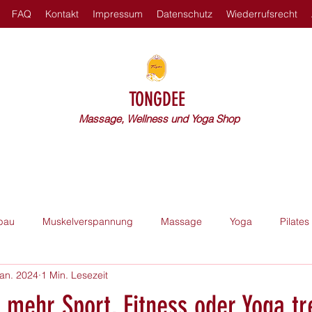
FAQ
Kontakt
Impressum
Datenschutz
Wiederrufsrecht
TONGDEE
Massage, Wellness und Yoga Shop
bau
Muskelverspannung
Massage
Yoga
Pilates
Jan. 2024
1 Min. Lesezeit
 mehr Sport, Fitness oder Yoga tr