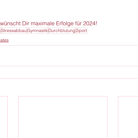
ünscht Dir maximale Erfolge für 2024!
s
Stressabbau
Gymnastik
Durchblutung
Sport
lates