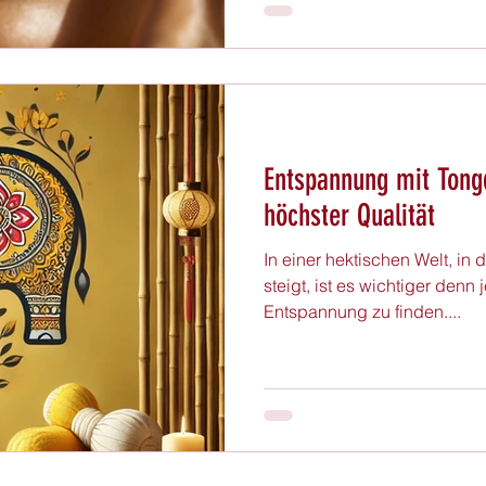
Entspannung mit Tong
höchster Qualität
In einer hektischen Welt, in 
steigt, ist es wichtiger den
Entspannung zu finden....