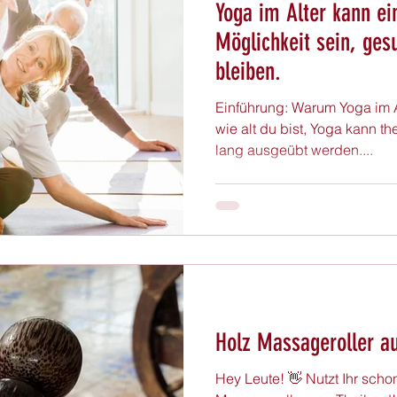
Yoga im Alter kann e
Möglichkeit sein, ges
bleiben.
Einführung: Warum Yoga im Al
wie alt du bist, Yoga kann t
lang ausgeübt werden....
Holz Massageroller au
Hey Leute! 👋 Nutzt Ihr sch