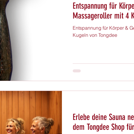
Entspannung für Körpe
Massageroller mit 4 
Entspannung für Körper & Ge
Kugeln von Tongdee
Erlebe deine Sauna ne
dem Tongdee Shop für