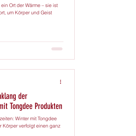
ein Ort der Wärme – sie ist
rt, um Körper und Geist
nklang der
n: Winter mit Tongdee Produkten
: Winter mit Tongdee
r Körper verfolgt einen ganz