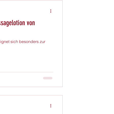
ssagelotion von
nders zur