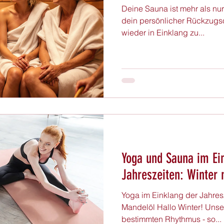
Deine Sauna ist mehr als nur 
dein persönlicher Rückzugso
wieder in Einklang zu...
Yoga und Sauna im Ei
Jahreszeite
Yoga im Einklang der Jahreszeiten
Mandelöl Hallo Winter! Unse
bestimmten Rhythmus - so...