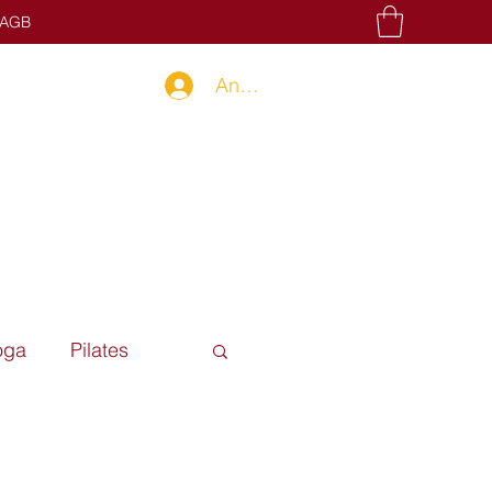
AGB
Anmelden
oga
Pilates