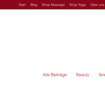
Start
Blog
Shop Massage
Shop Yoga
Über uns
Alle Beiträge
Beauty
St
Sauna
Massageöl