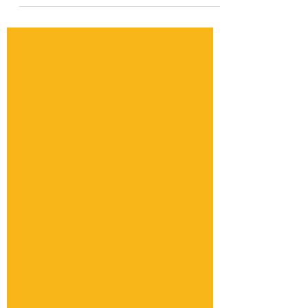
Wunderwerkzeug ist perfekt, um nach...