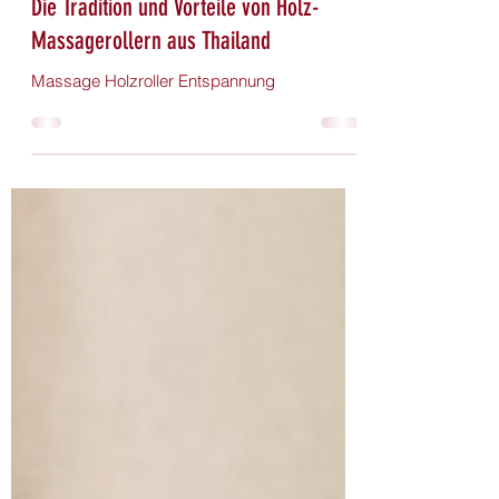
Die Tradition und Vorteile von Holz-
Massagerollern aus Thailand
Massage Holzroller Entspannung